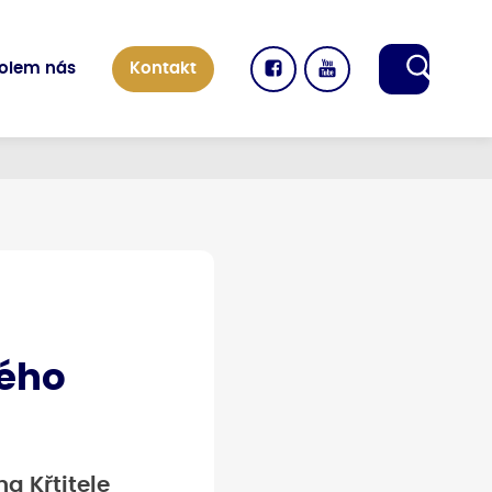
kolem nás
Kontakt
kého
a Křtitele