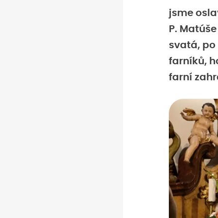
jsme osla
P. Matúše
svatá, po
farníků, 
farní zah