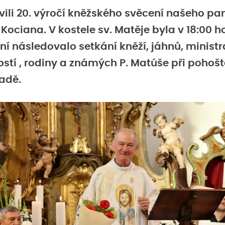
vili 20. výročí kněžského svěcení našeho pa
 Kociana. V kostele sv. Matěje byla v 18:00 
 ní následovalo setkání kněží, jáhnů, ministr
hostí , rodiny a známých P. Matúše při pohoš
radě.