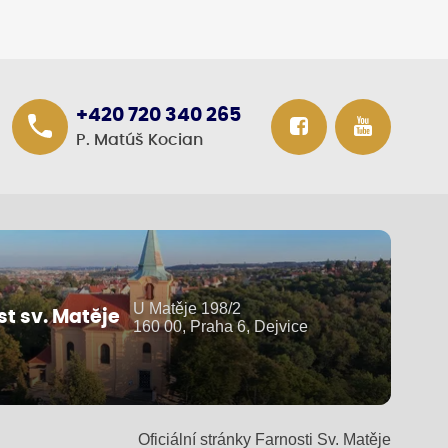
+420 720 340 265
P. Matúš Kocian
U Matěje 198/2
st sv. Matěje
160 00, Praha 6, Dejvice
Oficiální stránky Farnosti Sv. Matěje