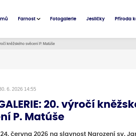
omů
Farnost
Fotogalerie
Jesličky
Příroda 
očí kněžského svěcení P. Matúše
30. 6. 2026 14:55
ALERIE: 20. výročí kněžs
ní P. Matúše
 24. června 2026 na slavnost Narození sv. Jan