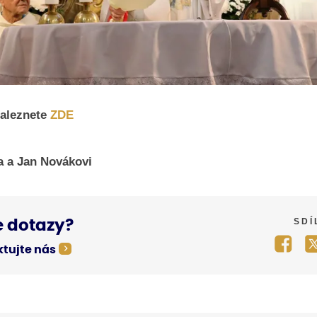
naleznete
ZDE
a a Jan Novákovi
SDÍ
 dotazy?
tujte nás