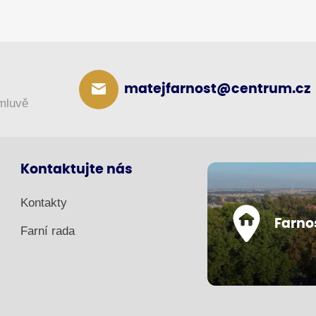
matejfarnost@centrum.cz
omluvě
Kontaktujte nás
Kontakty
Farno
Farní rada