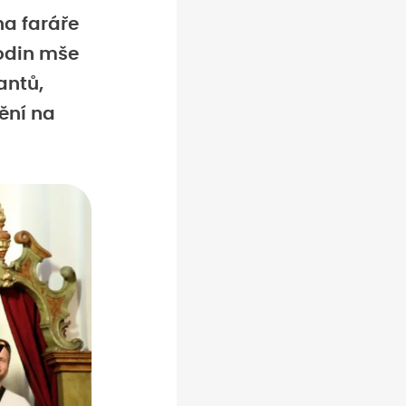
na faráře
hodin mše
antů,
tění na