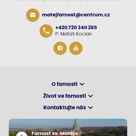
matejfarnost@centrum.cz
+420 720 340 265
P. Matúš Kocian
O farnosti
Život ve farnosti
Kontaktujte nás
Farnost sv. Matěje