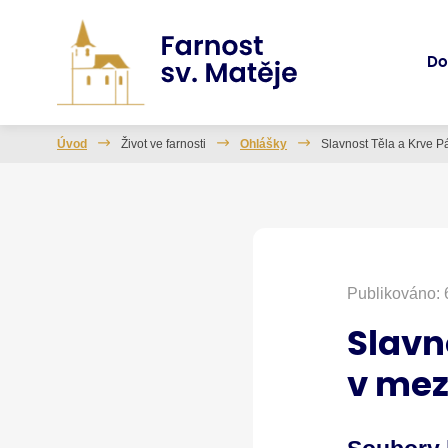
D
Úvod
Život ve farnosti
Ohlášky
Slavnost Těla a Krve P
Publikováno: 
Slavn
v mez