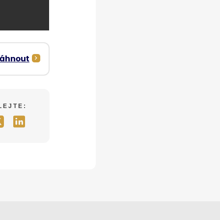
táhnout
LEJTE: