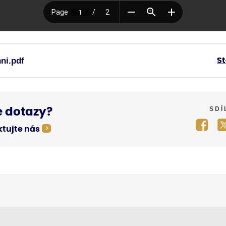
ni.pdf
S
SDÍ
 dotazy?
tujte nás