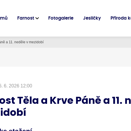
omů
Farnost
Fotogalerie
Jesličky
Příroda 
áně a 11. neděle v mezidobí
6. 6. 2026 12:00
ost Těla a Krve Páně a 11. 
idobí