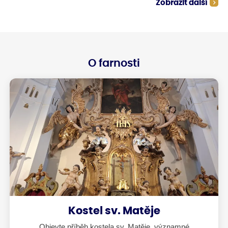
Zobrazit další
se mi z dohledu až vysoko v dubové
koruně. Ale než utekl z dosahu, tak
jsem stihla udělat pár
dokumentačních fotografií.
O farnosti
Kostel sv. Matěje
Objevte příběh kostela sv. Matěje, významné