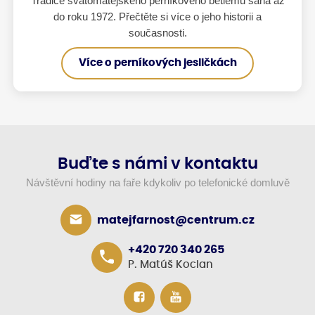
Tradice svatomatějského perníkového betlému sahá až
do roku 1972. Přečtěte si více o jeho historii a
současnosti.
Více o perníkových jesličkách
Buďte s námi v kontaktu
Návštěvní hodiny na faře kdykoliv po telefonické domluvě
matejfarnost@centrum.cz
+420 720 340 265
P. Matúš Kocian