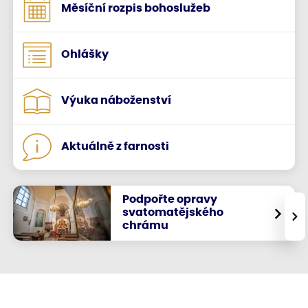
Měsíční rozpis bohoslužeb
Ohlášky
Výuka náboženství
Aktuálně z farnosti
Podpořte opravy
svatomatějského
›
chrámu