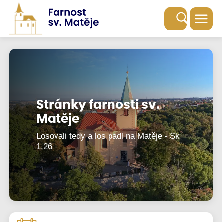
Stránky farnosti sv.
Stránky farnosti sv.
Matěje
Matěje
Losovali tedy a los padl na Matěje - Sk
Losovali tedy a los padl na Matěje - Sk
1,26
1,26